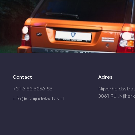
Contact
Adres
+31 6 83 5256 85
Nijverheidsstra
3861 RJ ,Nijkerk
info@schijndelautos.nl