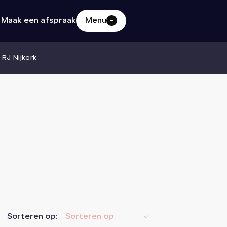
Maak een afspraak
Menu
Home
 RJ Nijkerk
Aanbod
Diensten
Verkocht
Over ons
Sorteren op:
Sorteren op