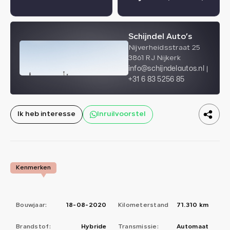
Schijndel Auto’s
Nijverheidsstraat 25
3861 RJ Nijkerk
info@schijndelautos.nl
+31 6 83 5256 85
Ik heb interesse
Inruilvoorstel
Kenmerken
Bouwjaar:
18-08-2020
Kilometerstand
71.310 km
Brandstof:
Hybride
Transmissie:
Automaat