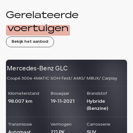
Gerelateerde
voertuigen
Bekijk het aanbod
Mercedes-Benz GLC
V
Coupé 300e 4MATIC SOH-Test/ AMG/ MBUX/ Carplay
2.
Au
Kilometerstand
Bouwjaar
Brandstof
K
98.007 km
19-11-2021
Hybride
9
(Benzine)
Transmissie
Vermogen
Carrosserie
T
Automaat
211 PK
SUV
A