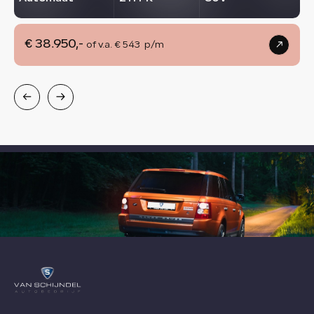
€ 38.950,-
of v.a. € 543 p/m