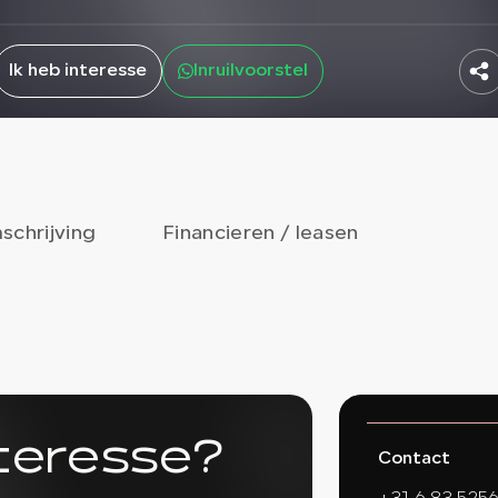
Ik heb interesse
Inruilvoorstel
schrijving
Financieren / leasen
nteresse?
Contact