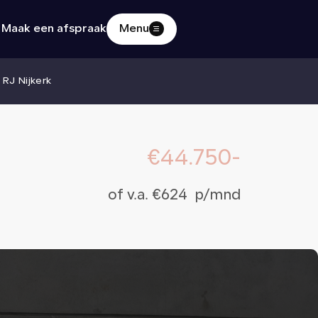
Maak een afspraak
Menu
Home
 RJ Nijkerk
Aanbod
€44.750-
Diensten
of v.a. €624 p/mnd
Verkocht
Over ons