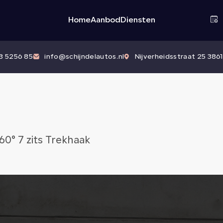
Home
Aanbod
Diensten
83 5256 85
info@schijndelautos.nl
Nijverheidsstraat 25 3861
60° 7 zits Trekhaak