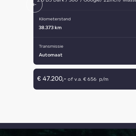
2.0 B5 Dark / 360°/ Google/ 22inch/ Mas
Kilometerstand
38.373 km
Transmissie
Automaat
€ 47.200,-
of v.a. € 656 p/m