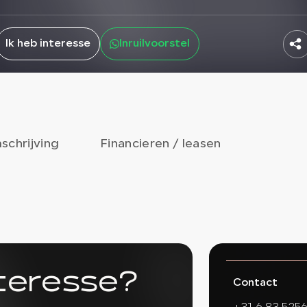
Ik heb interesse
Inruilvoorstel
schrijving
Financieren / leasen
nteresse?
Contact