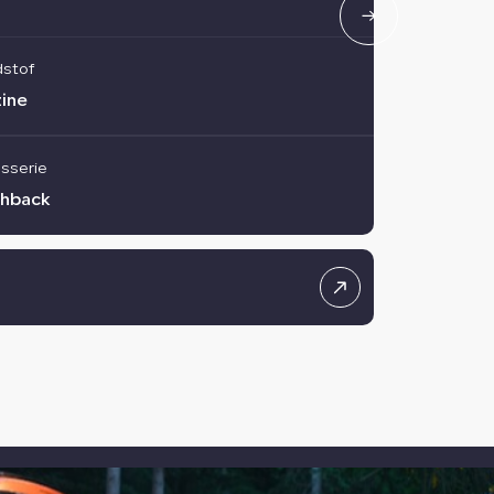
dstof
ine
sserie
hback