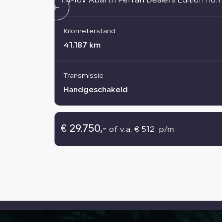
1.4-16V Abarth Ferrari Dealers Edition no
Kilometerstand
41.187 km
Transmissie
Handgeschakeld
€ 29.750,-
of v.a. € 512 p/m