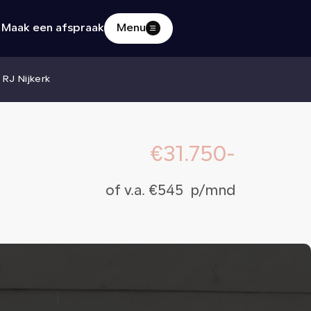
Maak een afspraak
Menu
Home
 RJ Nijkerk
Aanbod
€31.750-
Diensten
of v.a. €545 p/mnd
Verkocht
Over ons